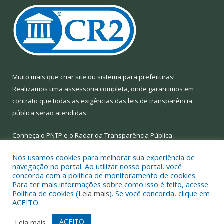
Muito mais que
criar site
ou
sistema para prefeituras
!
Realizamos uma
assessoria
completa, onde garantimos em
contrato que todas as exigências das
leis de transparência
pública
serão atendidas.
Conheça o
PNTP
e o
Radar da Transparência Pública
Nós usamos cookies para melhorar sua experiência de
navegação no portal. Ao utilizar nosso portal, você
concorda com a política de monitoramento de cookies.
Para ter mais informações sobre como isso é feito, acesse
Todos os direitos reservados a Prefeitura Municipal de Limoeiro
Política de cookies (
Leia mais
). Se você concorda, clique em
do Ajuru.
ACEITO.
Mapa do Site
Acessar Área Administrativa
ACEITO
Leia mais