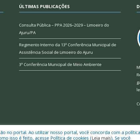
ÚLTIMAS PUBLICAÇÕES
D
Consulta Pública – PPA 2026–2029 – Limoeiro do
Ajuru/PA
Regimento Interno da 13ª Conferência Municipal de
Assistência Social de Limoeiro do Ajuru
3ª Conferência Municipal de Meio Ambiente
M
R
g
l
C
 no portal. Ao utilizar nosso portal, você concorda com a polític
 de Limoeiro do Ajuru.
Mapa do Si
 isso é feito, acesse Política de cookies (
Leia mais
). Se você