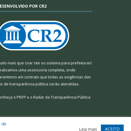
ESENVOLVIDO POR CR2
uito mais que
criar site
ou
sistema para prefeituras
!
ealizamos uma
assessoria
completa, onde
arantimos em contrato que todas as exigências das
eis de transparência pública
serão atendidas.
onheça o
PNTP
e o
Radar da Transparência Pública
a de
te
Acessar Área Administrativa
Acessar Webmail
ACEITO
Leia mais