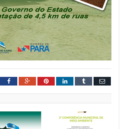
tter
Facebook
Google+
Pinterest
LinkedIn
Tumblr
Email