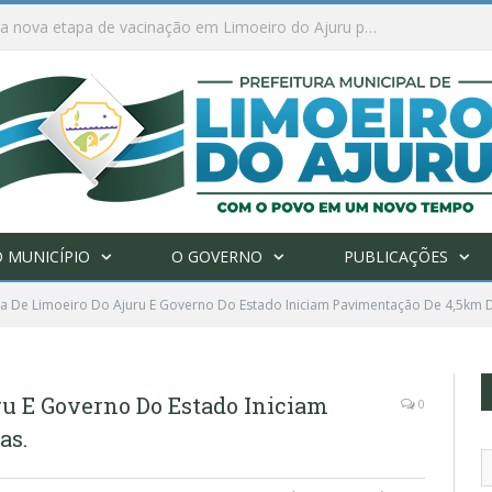
Ações de combate à Covid-19 na região ribeirinha de Limoeiro do Ajuru continuam
 MUNICÍPIO
O GOVERNO
PUBLICAÇÕES
ra De Limoeiro Do Ajuru E Governo Do Estado Iniciam Pavimentação De 4,5km 
ru E Governo Do Estado Iniciam
0
as.