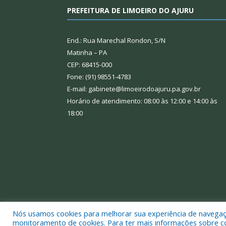
PREFEITURA DE LIMOEIRO DO AJURU
End.: Rua Marechal Rondon, S/N
Matinha – PA
CEP: 68415-000
Fone: (91) 98551-4783
E-mail: gabinete@limoeirodoajuru.pa.gov.br
Horário de atendimento: 08:00 às 12:00 e 14:00 às
18:00
Nós usamos cookies para melhorar sua experiência de navegação
Todos os direitos reservados a Prefeitura Municipal
monitoramento de cookies. Para ter mais informações sobre como