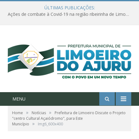
ÚLTIMAS PUBLICAÇÕES:
Ações de combate à Covid-19 na região ribeirinha de Limoeiro do Ajuru continuam
MENU
»
»
Home
Notícias
Prefeitura de Limoeiro Discute o Projeto
"centro Cultural Açaiódromo", para Este
»
Município
Img6_600x400