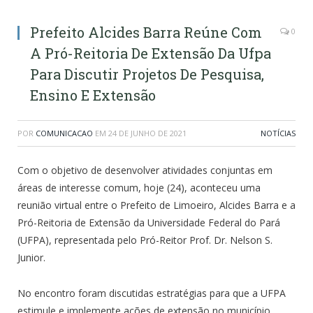
Prefeito Alcides Barra Reúne Com
0
A Pró-Reitoria De Extensão Da Ufpa
Para Discutir Projetos De Pesquisa,
Ensino E Extensão
POR
COMUNICACAO
EM
24 DE JUNHO DE 2021
NOTÍCIAS
Com o objetivo de desenvolver atividades conjuntas em
áreas de interesse comum, hoje (24), aconteceu uma
reunião virtual entre o Prefeito de Limoeiro, Alcides Barra e a
Pró-Reitoria de Extensão da Universidade Federal do Pará
(UFPA), representada pelo Pró-Reitor Prof. Dr. Nelson S.
Junior.
No encontro foram discutidas estratégias para que a UFPA
estimule e implemente ações de extensão no município,