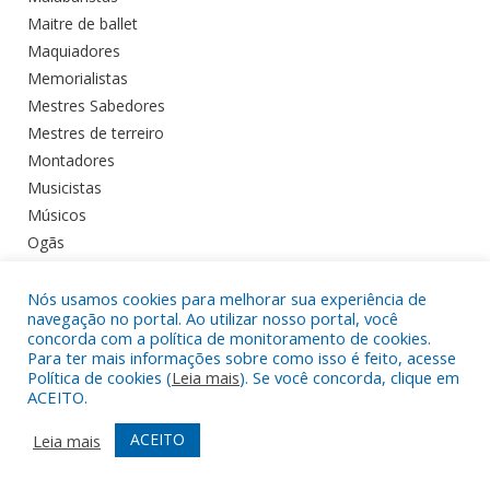
Maitre de ballet
Maquiadores
Memorialistas
Mestres Sabedores
Mestres de terreiro
Montadores
Musicistas
Músicos
Ogãs
Peruqueiro
Palhaços
Nós usamos cookies para melhorar sua experiência de
navegação no portal. Ao utilizar nosso portal, você
Pernaltas
concorda com a política de monitoramento de cookies.
Poetas
Para ter mais informações sobre como isso é feito, acesse
Política de cookies (
Leia mais
). Se você concorda, clique em
Preparador Corporal
ACEITO.
Preparador da voz
Produtores Culturais
ACEITO
Leia mais
Quilombolas
Rendeiras