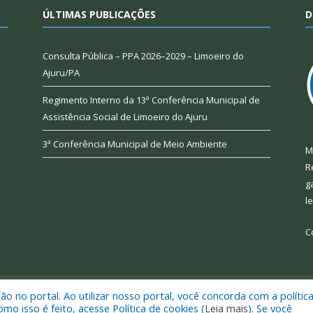
ÚLTIMAS PUBLICAÇÕES
D
Consulta Pública – PPA 2026–2029 – Limoeiro do
Ajuru/PA
Regimento Interno da 13ª Conferência Municipal de
Assistência Social de Limoeiro do Ajuru
3ª Conferência Municipal de Meio Ambiente
M
R
g
l
C
 no portal. Ao utilizar nosso portal, você concorda com a polític
 de Limoeiro do Ajuru.
Mapa do Si
 isso é feito, acesse Política de cookies (
Leia mais
). Se você