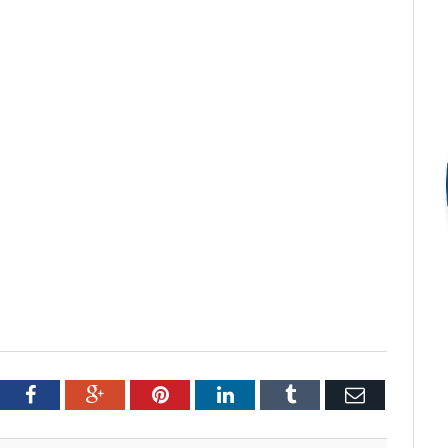
tter
Facebook
Google+
Pinterest
LinkedIn
Tumblr
Email