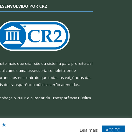
ESENVOLVIDO POR CR2
uito mais que
criar site
ou
sistema para prefeituras
!
ealizamos uma
assessoria
completa, onde
arantimos em contrato que todas as exigências das
eis de transparência pública
serão atendidas.
onheça o
PNTP
e o
Radar da Transparência Pública
a de
te
Acessar Área Administrativa
Acessar Webmail
ACEITO
Leia mais