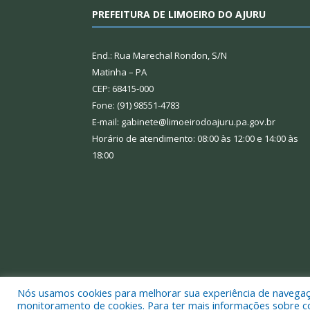
PREFEITURA DE LIMOEIRO DO AJURU
End.: Rua Marechal Rondon, S/N
Matinha – PA
CEP: 68415-000
Fone: (91) 98551-4783
E-mail: gabinete@limoeirodoajuru.pa.gov.br
Horário de atendimento: 08:00 às 12:00 e 14:00 às
18:00
Nós usamos cookies para melhorar sua experiência de navegação
Todos os direitos reservados a Prefeitura Municipal
monitoramento de cookies. Para ter mais informações sobre como