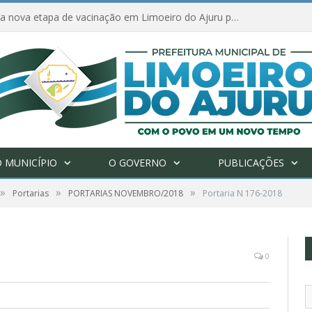
Amanhã começa nova etapa de vacinação em Limoeiro do Ajuru para idosos com 65 ou mais
 MUNICÍPIO
O GOVERNO
PUBLICAÇÕES
»
»
»
Portarias
PORTARIAS NOVEMBRO/2018
Portaria N 176-2018
0