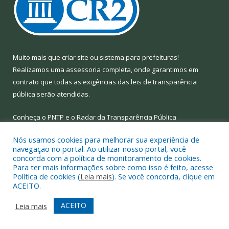
Muito mais que
criar site
ou
sistema para prefeituras
!
Realizamos uma
assessoria
completa, onde garantimos em
contrato que todas as exigências das
leis de transparência
pública
serão atendidas.
Conheça o
PNTP
e o
Radar da Transparência Pública
Nós usamos cookies para melhorar sua experiência de
navegação no portal. Ao utilizar nosso portal, você
concorda com a política de monitoramento de cookies.
Para ter mais informações sobre como isso é feito, acesse
Todos os direitos reservados a Prefeitura Municipal de Limoeiro
Política de cookies (
Leia mais
). Se você concorda, clique em
do Ajuru.
ACEITO.
Mapa do Site
Acessar Área Administrativa
ACEITO
Leia mais
Acessar Webmail