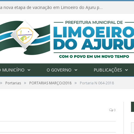
Amanhã começa nova etapa de vacinação em Limoeiro do Ajuru para idosos com 65 ou mais
 MUNICÍPIO
O GOVERNO
PUBLICAÇÕES
»
»
»
Portarias
PORTARIAS MARÇO/2018
Portaria N 064-2018
0