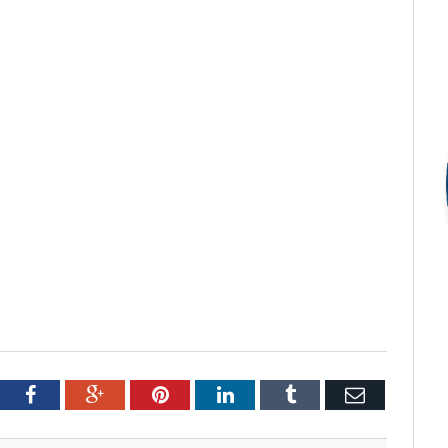
tter
Facebook
Google+
Pinterest
LinkedIn
Tumblr
Email