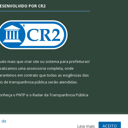
ESENVOLVIDO POR CR2
uito mais que
criar site
ou
sistema para prefeituras
!
ealizamos uma
assessoria
completa, onde
arantimos em contrato que todas as exigências das
eis de transparência pública
serão atendidas.
onheça o
PNTP
e o
Radar da Transparência Pública
a de
te
Acessar Área Administrativa
Acessar Webmail
ACEITO
Leia mais