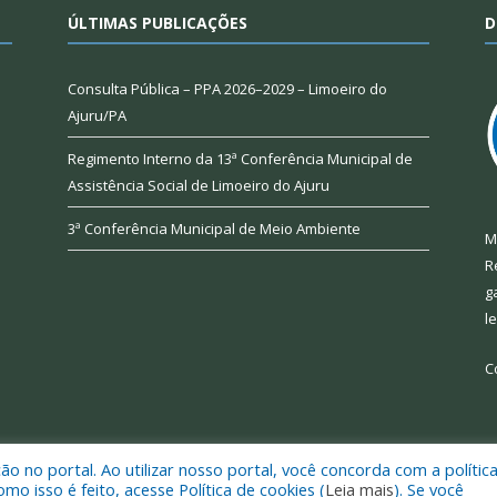
ÚLTIMAS PUBLICAÇÕES
D
Consulta Pública – PPA 2026–2029 – Limoeiro do
Ajuru/PA
Regimento Interno da 13ª Conferência Municipal de
Assistência Social de Limoeiro do Ajuru
3ª Conferência Municipal de Meio Ambiente
M
R
g
l
C
 no portal. Ao utilizar nosso portal, você concorda com a polític
 de Limoeiro do Ajuru.
Mapa do Si
 isso é feito, acesse Política de cookies (
Leia mais
). Se você