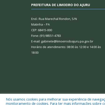
PREFEITURA DE LIMOEIRO DO AJURU
End.: Rua Marechal Rondon, S/N
Matinha – PA
CEP: 68415-000
Fone: (91) 98551-4783
E-mail: gabinete@limoeirodoajuru.pa.gov.br
Horário de atendimento: 08:00 às 12:00 e 14:00 às
18:00
Nós usamos cookies para melhorar sua experiência de navegação
Todos os direitos reservados a Prefeitura Municipal
monitoramento de cookies. Para ter mais informações sobre como