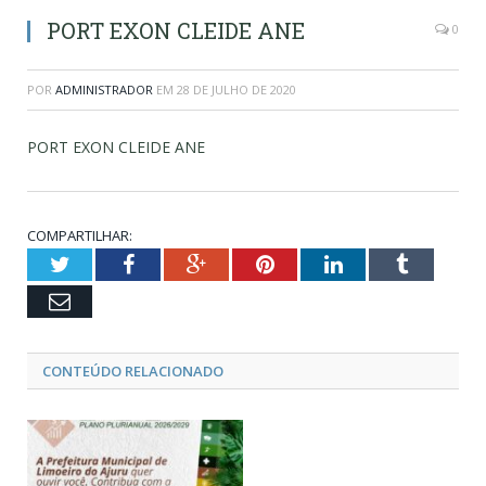
PORT EXON CLEIDE ANE
0
POR
ADMINISTRADOR
EM
28 DE JULHO DE 2020
PORT EXON CLEIDE ANE
COMPARTILHAR:
Twitter
Facebook
Google+
Pinterest
LinkedIn
Tumblr
Email
CONTEÚDO RELACIONADO