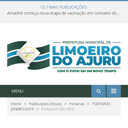
ÚLTIMAS PUBLICAÇÕES:
Amanhã começa nova etapa de vacinação em Limoeiro do Ajuru para idosos com 65 ou mais
MENU
»
»
»
Home
Publicações Oficiais
Portarias
PORTARIAS
»
JANEIRO/2019
Portaria N 025-2019