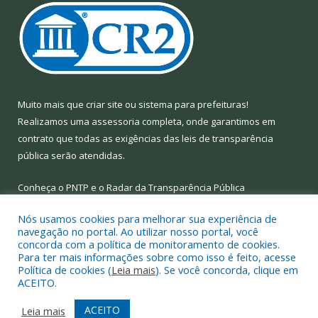
Muito mais que
criar site
ou
sistema para prefeituras
!
Realizamos uma
assessoria
completa, onde garantimos em
contrato que todas as exigências das
leis de transparência
pública
serão atendidas.
Conheça o
PNTP
e o
Radar da Transparência Pública
Nós usamos cookies para melhorar sua experiência de
navegação no portal. Ao utilizar nosso portal, você
concorda com a política de monitoramento de cookies.
Para ter mais informações sobre como isso é feito, acesse
Todos os direitos reservados a Prefeitura Municipal de Limoeiro
Política de cookies (
Leia mais
). Se você concorda, clique em
do Ajuru.
ACEITO.
Mapa do Site
Acessar Área Administrativa
ACEITO
Leia mais