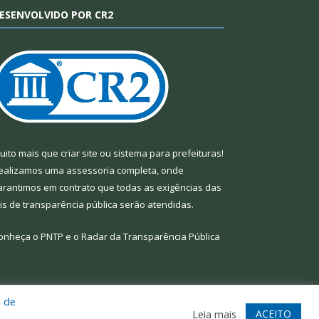
ESENVOLVIDO POR CR2
uito mais que
criar site
ou
sistema para prefeituras
!
ealizamos uma
assessoria
completa, onde
arantimos em contrato que todas as exigências das
eis de transparência pública
serão atendidas.
onheça o
PNTP
e o
Radar da Transparência Pública
a de
te
Acessar Área Administrativa
Acessar Webmail
ACEITO
Leia mais