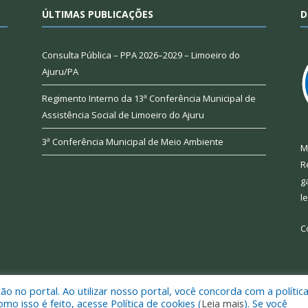
ÚLTIMAS PUBLICAÇÕES
D
Consulta Pública – PPA 2026–2029 – Limoeiro do
Ajuru/PA
Regimento Interno da 13ª Conferência Municipal de
Assistência Social de Limoeiro do Ajuru
3ª Conferência Municipal de Meio Ambiente
M
R
g
l
C
 no portal. Ao utilizar nosso portal, você concorda com a polític
 de Limoeiro do Ajuru.
Mapa do Si
 isso é feito, acesse Política de cookies (
Leia mais
). Se você