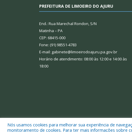
PREFEITURA DE LIMOEIRO DO AJURU
End.: Rua Marechal Rondon, S/N
Matinha – PA
CEP: 68415-000
Fone: (91) 98551-4783
E-mail: gabinete@limoeirodoajuru.pa.gov.br
Horário de atendimento: 08:00 às 12:00 e 14:00 às
18:00
Nós usamos cookies para melhorar sua experiência de navegação
Todos os direitos reservados a Prefeitura Municipal
monitoramento de cookies. Para ter mais informações sobre como