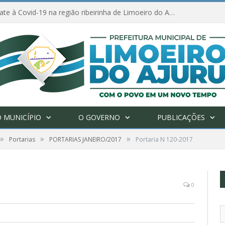
Ações de combate à Covid-19 na região ribeirinha de Limoeiro do Ajuru continuam
 MUNICÍPIO
O GOVERNO
PUBLICAÇÕES
»
»
»
Portarias
PORTARIAS JANEIRO/2017
Portaria N 120-2017
0