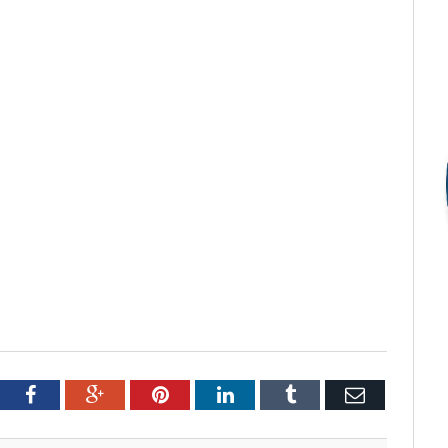
tter
Facebook
Google+
Pinterest
LinkedIn
Tumblr
Email