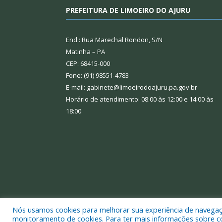
PREFEITURA DE LIMOEIRO DO AJURU
End.: Rua Marechal Rondon, S/N
Matinha – PA
CEP: 68415-000
Fone: (91) 98551-4783
E-mail: gabinete@limoeirodoajuru.pa.gov.br
Horário de atendimento: 08:00 às 12:00 e 14:00 às
18:00
Nós usamos cookies para melhorar sua experiência de navegação
Todos os direitos reservados a Prefeitura Municipal
monitoramento de cookies. Para ter mais informações sobre como