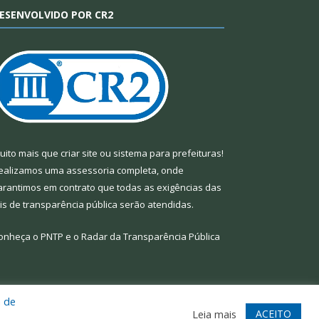
ESENVOLVIDO POR CR2
uito mais que
criar site
ou
sistema para prefeituras
!
ealizamos uma
assessoria
completa, onde
arantimos em contrato que todas as exigências das
eis de transparência pública
serão atendidas.
onheça o
PNTP
e o
Radar da Transparência Pública
a de
te
Acessar Área Administrativa
Acessar Webmail
ACEITO
Leia mais