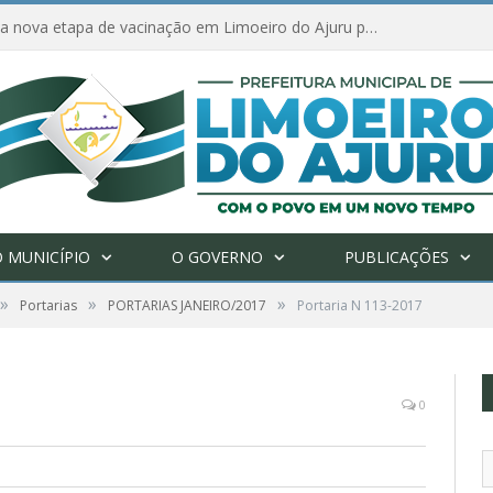
Amanhã começa nova etapa de vacinação em Limoeiro do Ajuru para idosos com 65 ou mais
 MUNICÍPIO
O GOVERNO
PUBLICAÇÕES
»
»
»
Portarias
PORTARIAS JANEIRO/2017
Portaria N 113-2017
0