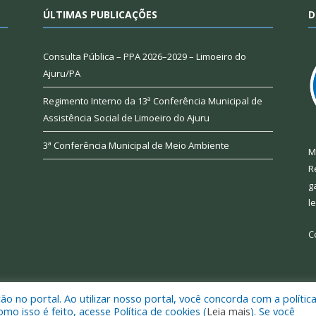
ÚLTIMAS PUBLICAÇÕES
D
Consulta Pública – PPA 2026–2029 – Limoeiro do
Ajuru/PA
Regimento Interno da 13ª Conferência Municipal de
Assistência Social de Limoeiro do Ajuru
3ª Conferência Municipal de Meio Ambiente
M
R
g
l
C
 no portal. Ao utilizar nosso portal, você concorda com a polític
 de Limoeiro do Ajuru.
Mapa do Si
 isso é feito, acesse Política de cookies (
Leia mais
). Se você