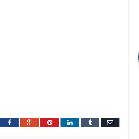
tter
Facebook
Google+
Pinterest
LinkedIn
Tumblr
Email