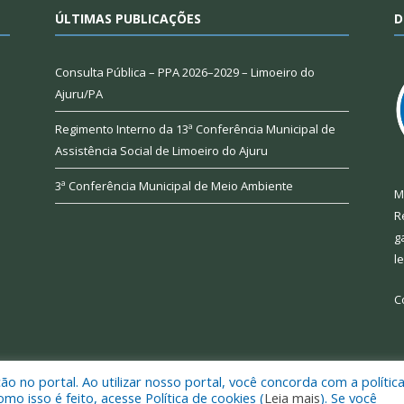
ÚLTIMAS PUBLICAÇÕES
D
Consulta Pública – PPA 2026–2029 – Limoeiro do
Ajuru/PA
Regimento Interno da 13ª Conferência Municipal de
Assistência Social de Limoeiro do Ajuru
3ª Conferência Municipal de Meio Ambiente
M
R
g
l
C
 no portal. Ao utilizar nosso portal, você concorda com a polític
 de Limoeiro do Ajuru.
Mapa do Si
 isso é feito, acesse Política de cookies (
Leia mais
). Se você