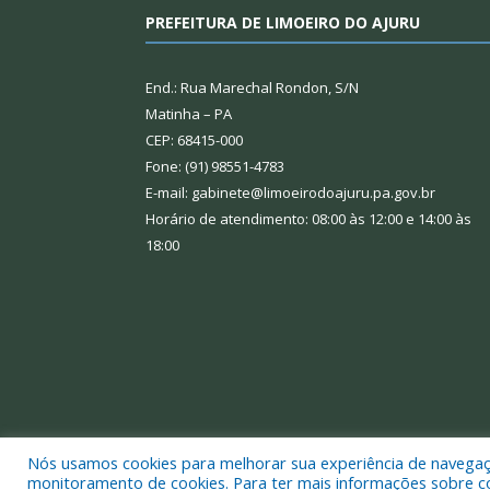
PREFEITURA DE LIMOEIRO DO AJURU
End.: Rua Marechal Rondon, S/N
Matinha – PA
CEP: 68415-000
Fone: (91) 98551-4783
E-mail: gabinete@limoeirodoajuru.pa.gov.br
Horário de atendimento: 08:00 às 12:00 e 14:00 às
18:00
Nós usamos cookies para melhorar sua experiência de navegação
Todos os direitos reservados a Prefeitura Municipal
monitoramento de cookies. Para ter mais informações sobre como