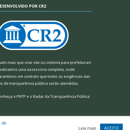
ESENVOLVIDO POR CR2
uito mais que
criar site
ou
sistema para prefeituras
!
ealizamos uma
assessoria
completa, onde
arantimos em contrato que todas as exigências das
eis de transparência pública
serão atendidas.
onheça o
PNTP
e o
Radar da Transparência Pública
a de
te
Acessar Área Administrativa
Acessar Webmail
ACEITO
Leia mais