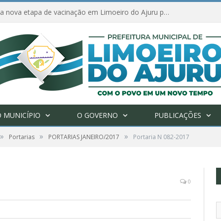
Amanhã começa nova etapa de vacinação em Limoeiro do Ajuru para idosos com 65 ou mais
 MUNICÍPIO
O GOVERNO
PUBLICAÇÕES
»
»
»
Portarias
PORTARIAS JANEIRO/2017
Portaria N 082-2017
0