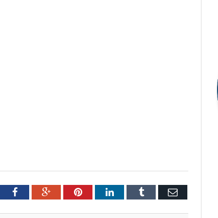
tter
Facebook
Google+
Pinterest
LinkedIn
Tumblr
Email