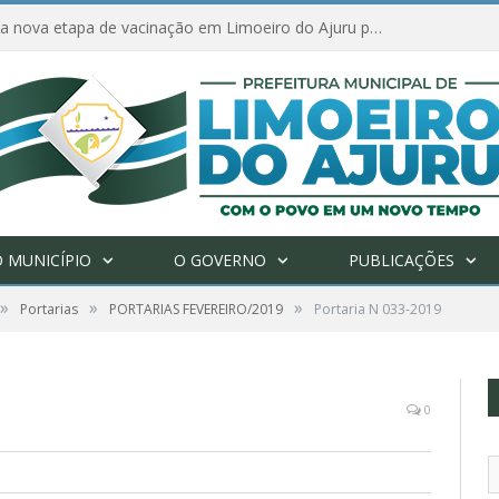
Amanhã começa nova etapa de vacinação em Limoeiro do Ajuru para idosos com 65 ou mais
 MUNICÍPIO
O GOVERNO
PUBLICAÇÕES
»
»
»
Portarias
PORTARIAS FEVEREIRO/2019
Portaria N 033-2019
0