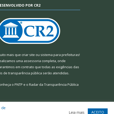
ESENVOLVIDO POR CR2
uito mais que
criar site
ou
sistema para prefeituras
!
ealizamos uma
assessoria
completa, onde
arantimos em contrato que todas as exigências das
eis de transparência pública
serão atendidas.
onheça o
PNTP
e o
Radar da Transparência Pública
a de
te
Acessar Área Administrativa
Acessar Webmail
ACEITO
Leia mais