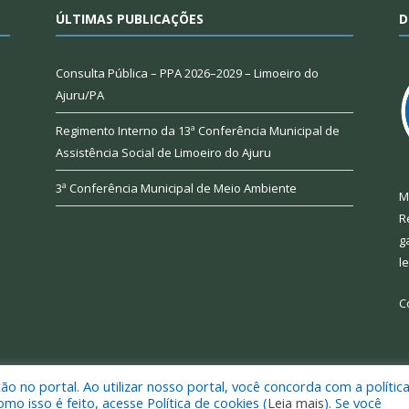
ÚLTIMAS PUBLICAÇÕES
D
Consulta Pública – PPA 2026–2029 – Limoeiro do
Ajuru/PA
Regimento Interno da 13ª Conferência Municipal de
Assistência Social de Limoeiro do Ajuru
3ª Conferência Municipal de Meio Ambiente
M
R
g
l
C
 no portal. Ao utilizar nosso portal, você concorda com a polític
 de Limoeiro do Ajuru.
Mapa do Si
 isso é feito, acesse Política de cookies (
Leia mais
). Se você