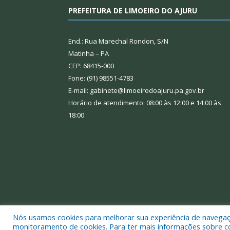
PREFEITURA DE LIMOEIRO DO AJURU
End.: Rua Marechal Rondon, S/N
Matinha – PA
CEP: 68415-000
Fone: (91) 98551-4783
E-mail: gabinete@limoeirodoajuru.pa.gov.br
Horário de atendimento: 08:00 às 12:00 e 14:00 às
18:00
Nós usamos cookies para melhorar sua experiência de navegação
Todos os direitos reservados a Prefeitura Municipal
monitoramento de cookies. Para ter mais informações sobre como