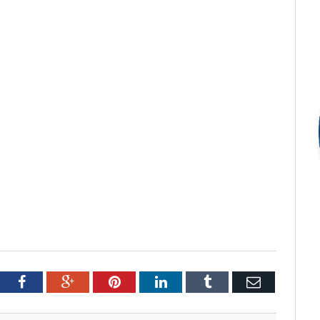
tter
Facebook
Google+
Pinterest
LinkedIn
Tumblr
Email