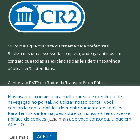
Muito mais que
criar site
ou
sistema para prefeituras
!
Realizamos uma
assessoria
completa, onde garantimos em
contrato que todas as exigências das
leis de transparência
pública
serão atendidas.
Conheça o
PNTP
e o
Radar da Transparência Pública
Nós usamos cookies para melhorar sua experiência de
navegação no portal. Ao utilizar nosso portal, você
concorda com a política de monitoramento de cookies.
Para ter mais informações sobre como isso é feito, acesse
Todos os direitos reservados a Prefeitura Municipal de Limoeiro
Política de cookies (
Leia mais
). Se você concorda, clique em
do Ajuru.
ACEITO.
Mapa do Site
Acessar Área Administrativa
ACEITO
Leia mais