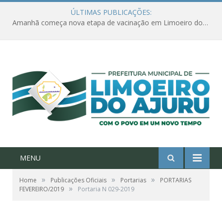
ÚLTIMAS PUBLICAÇÕES:
Amanhã começa nova etapa de vacinação em Limoeiro do Ajuru para idosos com 65 ou mais
MENU
»
»
»
Home
Publicações Oficiais
Portarias
PORTARIAS
»
FEVEREIRO/2019
Portaria N 029-2019