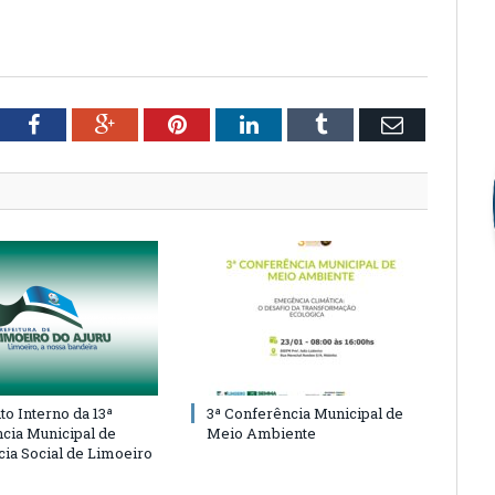
tter
Facebook
Google+
Pinterest
LinkedIn
Tumblr
Email
o Interno da 13ª
3ª Conferência Municipal de
cia Municipal de
Meio Ambiente
cia Social de Limoeiro