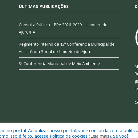
ÚLTIMAS PUBLICAÇÕES
D
Consulta Pública – PPA 2026–2029 – Limoeiro do
Ajuru/PA
Regimento Interno da 13ª Conferência Municipal de
Assistência Social de Limoeiro do Ajuru
3ª Conferência Municipal de Meio Ambiente
M
R
g
l
C
 no portal. Ao utilizar nosso portal, você concorda com a polític
 de Limoeiro do Ajuru.
Mapa do Si
 isso é feito, acesse Política de cookies (
Leia mais
). Se você