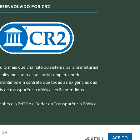
ESENVOLVIDO POR CR2
uito mais que
criar site
ou
sistema para prefeituras
!
ealizamos uma
assessoria
completa, onde
arantimos em contrato que todas as exigências das
eis de transparência pública
serão atendidas.
onheça o
PNTP
e o
Radar da Transparência Pública
a de
te
Acessar Área Administrativa
Acessar Webmail
ACEITO
Leia mais