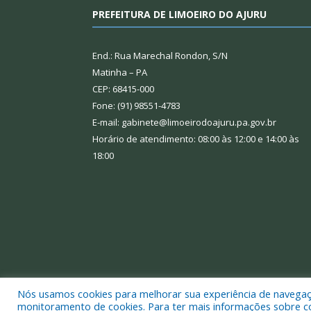
PREFEITURA DE LIMOEIRO DO AJURU
End.: Rua Marechal Rondon, S/N
Matinha – PA
CEP: 68415-000
Fone: (91) 98551-4783
E-mail: gabinete@limoeirodoajuru.pa.gov.br
Horário de atendimento: 08:00 às 12:00 e 14:00 às
18:00
Nós usamos cookies para melhorar sua experiência de navegação
Todos os direitos reservados a Prefeitura Municipal
monitoramento de cookies. Para ter mais informações sobre como