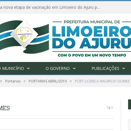
Amanhã começa nova etapa de vacinação em Limoeiro do Ajuru para idosos com 65 ou mais
 MUNICÍPIO
O GOVERNO
PUBLICAÇÕES
»
»
»
Portarias
PORTARIAS ABRIL/2019
PORT LICENCA MAURICIO GOMES
MES
0