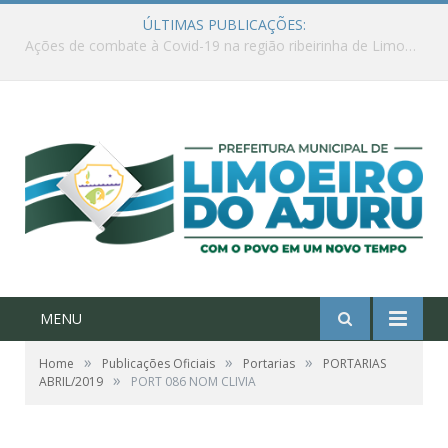
ÚLTIMAS PUBLICAÇÕES:
Ações de combate à Covid-19 na região ribeirinha de Limoeiro do Ajuru continuam
MENU
»
»
»
Home
Publicações Oficiais
Portarias
PORTARIAS
»
ABRIL/2019
PORT 086 NOM CLIVIA