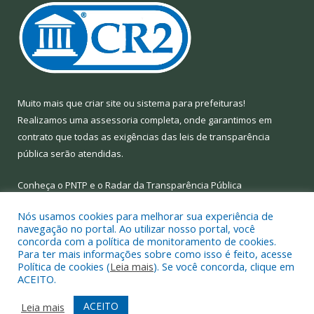
Muito mais que
criar site
ou
sistema para prefeituras
!
Realizamos uma
assessoria
completa, onde garantimos em
contrato que todas as exigências das
leis de transparência
pública
serão atendidas.
Conheça o
PNTP
e o
Radar da Transparência Pública
Nós usamos cookies para melhorar sua experiência de
navegação no portal. Ao utilizar nosso portal, você
concorda com a política de monitoramento de cookies.
Para ter mais informações sobre como isso é feito, acesse
Todos os direitos reservados a Prefeitura Municipal de Limoeiro
Política de cookies (
Leia mais
). Se você concorda, clique em
do Ajuru.
ACEITO.
Mapa do Site
Acessar Área Administrativa
ACEITO
Leia mais