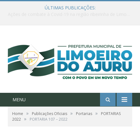
ÚLTIMAS PUBLICAÇÕES:
Ações de combate à Covid-19 na região ribeirinha de Limoeiro do Ajuru continuam
MENU
»
»
»
Home
Publicações Oficiais
Portarias
PORTARIAS
»
2022
PORTARIA 107 – 2022