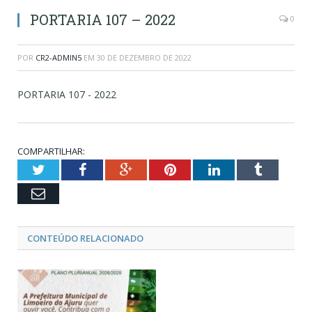
PORTARIA 107 – 2022
0
POR
CR2-ADMIN5
EM
30 DE DEZEMBRO DE 2022
PORTARIA 107 - 2022
COMPARTILHAR:
Twitter
Facebook
Google+
Pinterest
LinkedIn
Tumblr
Email
CONTEÚDO RELACIONADO