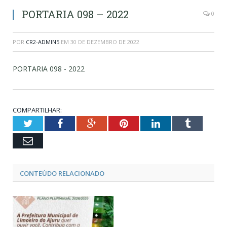
PORTARIA 098 – 2022
0
POR
CR2-ADMIN5
EM
30 DE DEZEMBRO DE 2022
PORTARIA 098 - 2022
COMPARTILHAR:
Twitter
Facebook
Google+
Pinterest
LinkedIn
Tumblr
Email
CONTEÚDO RELACIONADO