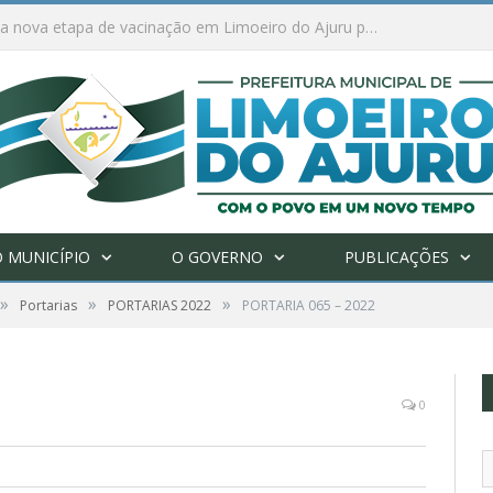
Ações de combate à Covid-19 na região ribeirinha de Limoeiro do Ajuru continuam
 MUNICÍPIO
O GOVERNO
PUBLICAÇÕES
»
»
»
Portarias
PORTARIAS 2022
PORTARIA 065 – 2022
0