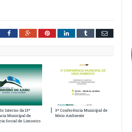
tter
Facebook
Google+
Pinterest
LinkedIn
Tumblr
Email
o Interno da 13ª
3ª Conferência Municipal de
cia Municipal de
Meio Ambiente
cia Social de Limoeiro