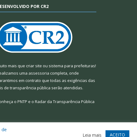
ESENVOLVIDO POR CR2
uito mais que
criar site
ou
sistema para prefeituras
!
ealizamos uma
assessoria
completa, onde
arantimos em contrato que todas as exigências das
eis de transparência pública
serão atendidas.
onheça o
PNTP
e o
Radar da Transparência Pública
a de
te
Acessar Área Administrativa
Acessar Webmail
ACEITO
Leia mais