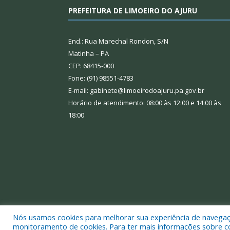
PREFEITURA DE LIMOEIRO DO AJURU
End.: Rua Marechal Rondon, S/N
Matinha – PA
CEP: 68415-000
Fone: (91) 98551-4783
E-mail: gabinete@limoeirodoajuru.pa.gov.br
Horário de atendimento: 08:00 às 12:00 e 14:00 às
18:00
Nós usamos cookies para melhorar sua experiência de navegação
Todos os direitos reservados a Prefeitura Municipal
monitoramento de cookies. Para ter mais informações sobre como