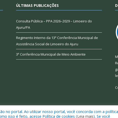
ÚLTIMAS PUBLICAÇÕES
D
Consulta Pública – PPA 2026–2029 – Limoeiro do
Ajuru/PA
Regimento Interno da 13ª Conferência Municipal de
Assistência Social de Limoeiro do Ajuru
3ª Conferência Municipal de Meio Ambiente
M
R
g
l
C
 no portal. Ao utilizar nosso portal, você concorda com a polític
 de Limoeiro do Ajuru.
Mapa do Si
 isso é feito, acesse Política de cookies (
Leia mais
). Se você