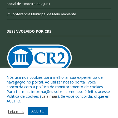
Social de Limoeiro do Ajuru
3ª Conferência Municipal de Meio Ambiente
DESENVOLVIDO POR CR2
Nós usamos cookies para melhorar sua experiência de
navegação no portal. Ao utilizar nosso portal, você
Muito mais que
criar site
ou
sistema para prefeituras
!
concorda com a política de monitoramento de cookies.
Realizamos uma
assessoria
completa, onde garantimos em
Para ter mais informações sobre como isso é feito, acesse
contrato que todas as exigências das
leis de transparência
Política de cookies (
Leia mais
). Se você concorda, clique em
ACEITO.
pública
serão atendidas.
ACEITO
Leia mais
Conheça o
PNTP
e o
Radar da Transparência Pública