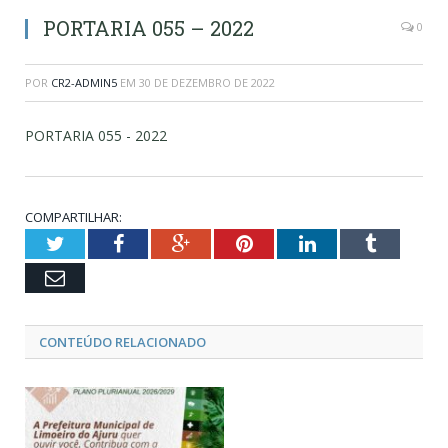
PORTARIA 055 – 2022
0
POR
CR2-ADMIN5
EM
30 DE DEZEMBRO DE 2022
PORTARIA 055 - 2022
COMPARTILHAR:
Twitter
Facebook
Google+
Pinterest
LinkedIn
Tumblr
Email
CONTEÚDO RELACIONADO