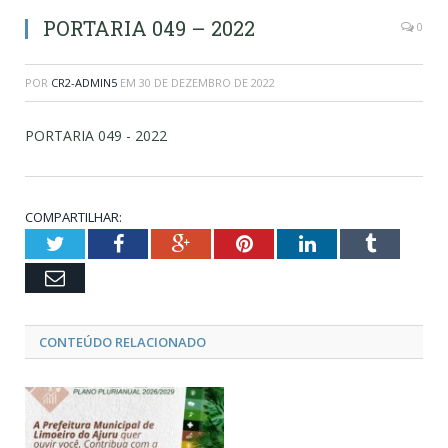
PORTARIA 049 – 2022
0
POR
CR2-ADMIN5
EM
30 DE DEZEMBRO DE 2022
PORTARIA 049 - 2022
COMPARTILHAR:
Twitter
Facebook
Google+
Pinterest
LinkedIn
Tumblr
Email
CONTEÚDO RELACIONADO