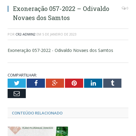
Exoneração 057-2022 – Odivaldo
0
Novaes dos Samtos
POR
CR2-ADMIN2
EM
5 DE JANEIRO DE 2023
Exoneração 057-2022 - Odivaldo Novaes dos Samtos
COMPARTILHAR:
Twitter
Facebook
Google+
Pinterest
LinkedIn
Tumblr
Email
CONTEÚDO RELACIONADO