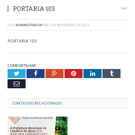
PORTARIA 103
0
POR
ADMINISTRADOR
EM
5 DE NOVEMBRO DE 2021
PORTARIA 103
COMPARTILHAR:
Twitter
Facebook
Google+
Pinterest
LinkedIn
Tumblr
Email
CONTEÚDO RELACIONADO