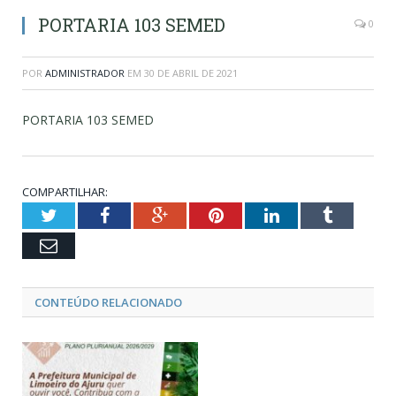
PORTARIA 103 SEMED
0
POR
ADMINISTRADOR
EM
30 DE ABRIL DE 2021
PORTARIA 103 SEMED
COMPARTILHAR:
Twitter
Facebook
Google+
Pinterest
LinkedIn
Tumblr
Email
CONTEÚDO RELACIONADO