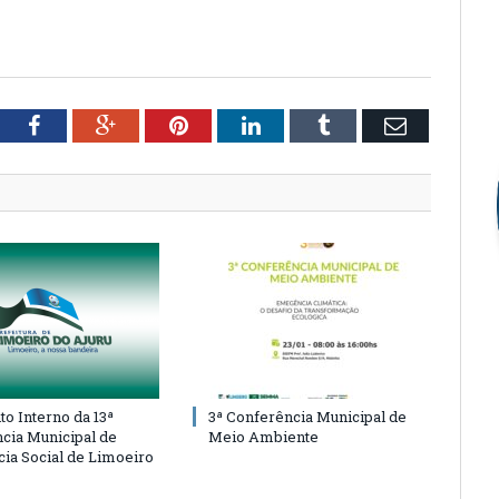
tter
Facebook
Google+
Pinterest
LinkedIn
Tumblr
Email
o Interno da 13ª
3ª Conferência Municipal de
cia Municipal de
Meio Ambiente
cia Social de Limoeiro