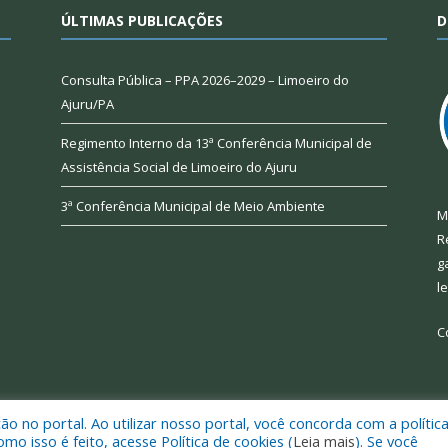
ÚLTIMAS PUBLICAÇÕES
D
Consulta Pública – PPA 2026–2029 – Limoeiro do
Ajuru/PA
Regimento Interno da 13ª Conferência Municipal de
Assistência Social de Limoeiro do Ajuru
3ª Conferência Municipal de Meio Ambiente
M
R
g
l
C
 no portal. Ao utilizar nosso portal, você concorda com a polític
 de Limoeiro do Ajuru.
Mapa do Si
 isso é feito, acesse Política de cookies (
Leia mais
). Se você