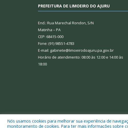
PREFEITURA DE LIMOEIRO DO AJURU
End.: Rua Marechal Rondon, S/N
Matinha – PA
CEP: 68415-000
Fone: (91) 98551-4783
E-mail: gabinete@limoeirodoajuru.pa.gov.br
Horário de atendimento: 08:00 às 12:00 e 14:00 às
18:00
Nós usamos cookies para melhorar sua experiência de navegação
Todos os direitos reservados a Prefeitura Municipal
monitoramento de cookies. Para ter mais informações sobre como