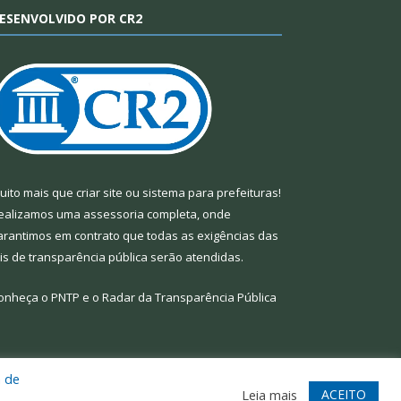
ESENVOLVIDO POR CR2
uito mais que
criar site
ou
sistema para prefeituras
!
ealizamos uma
assessoria
completa, onde
arantimos em contrato que todas as exigências das
eis de transparência pública
serão atendidas.
onheça o
PNTP
e o
Radar da Transparência Pública
a de
te
Acessar Área Administrativa
Acessar Webmail
ACEITO
Leia mais