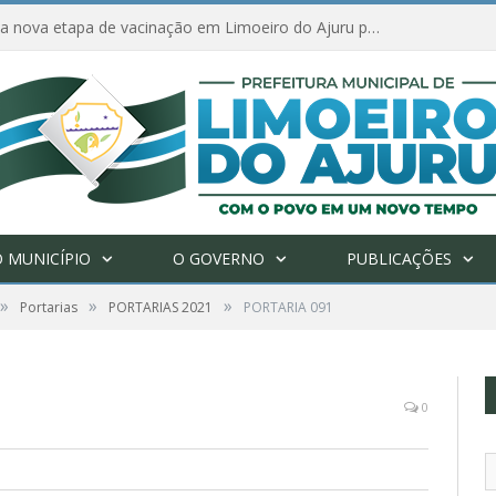
Amanhã começa nova etapa de vacinação em Limoeiro do Ajuru para idosos com 65 ou mais
 MUNICÍPIO
O GOVERNO
PUBLICAÇÕES
»
»
»
Portarias
PORTARIAS 2021
PORTARIA 091
0