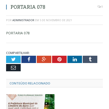
PORTARIA 078
0
POR
ADMINISTRADOR
EM
5 DE NOVEMBRO DE 2021
PORTARIA 078
COMPARTILHAR:
Twitter
Facebook
Google+
Pinterest
LinkedIn
Tumblr
Email
CONTEÚDO RELACIONADO