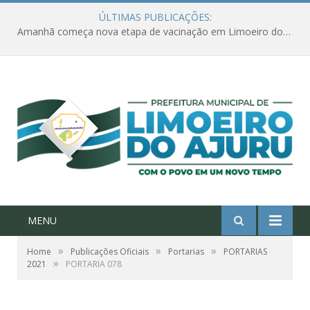
ÚLTIMAS PUBLICAÇÕES:
Amanhã começa nova etapa de vacinação em Limoeiro do Ajuru para idosos com 65 ou mais
MENU
»
»
»
Home
Publicações Oficiais
Portarias
PORTARIAS
»
2021
PORTARIA 078