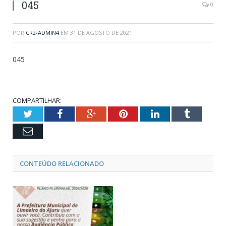
045
0
POR
CR2-ADMIN4
EM
31 DE AGOSTO DE 2021
045
COMPARTILHAR:
Twitter
Facebook
Google+
Pinterest
LinkedIn
Tumblr
Email
CONTEÚDO RELACIONADO