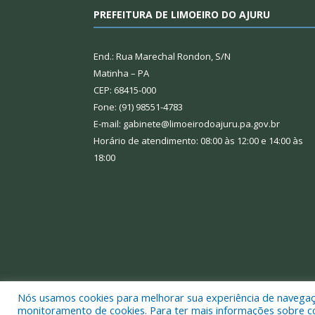
PREFEITURA DE LIMOEIRO DO AJURU
End.: Rua Marechal Rondon, S/N
Matinha – PA
CEP: 68415-000
Fone: (91) 98551-4783
E-mail: gabinete@limoeirodoajuru.pa.gov.br
Horário de atendimento: 08:00 às 12:00 e 14:00 às
18:00
Nós usamos cookies para melhorar sua experiência de navegação
Todos os direitos reservados a Prefeitura Municipal
monitoramento de cookies. Para ter mais informações sobre como