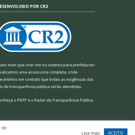
ESENVOLVIDO POR CR2
uito mais que
criar site
ou
sistema para prefeituras
!
ealizamos uma
assessoria
completa, onde
arantimos em contrato que todas as exigências das
eis de transparência pública
serão atendidas.
onheça o
PNTP
e o
Radar da Transparência Pública
a de
te
Acessar Área Administrativa
Acessar Webmail
ACEITO
Leia mais