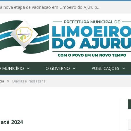
Amanhã começa nova etapa de vacinação em Limoeiro do Ajuru para idosos com 65 ou mais
 MUNICÍPIO
O GOVERNO
PUBLICAÇÕES
»
cia
Diárias e Passagens
 até 2024