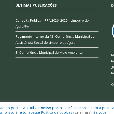
ÚLTIMAS PUBLICAÇÕES
D
Consulta Pública – PPA 2026–2029 – Limoeiro do
Ajuru/PA
Regimento Interno da 13ª Conferência Municipal de
Assistência Social de Limoeiro do Ajuru
3ª Conferência Municipal de Meio Ambiente
M
R
g
l
C
 no portal. Ao utilizar nosso portal, você concorda com a polític
 de Limoeiro do Ajuru.
Mapa do Si
 isso é feito, acesse Política de cookies (
Leia mais
). Se você