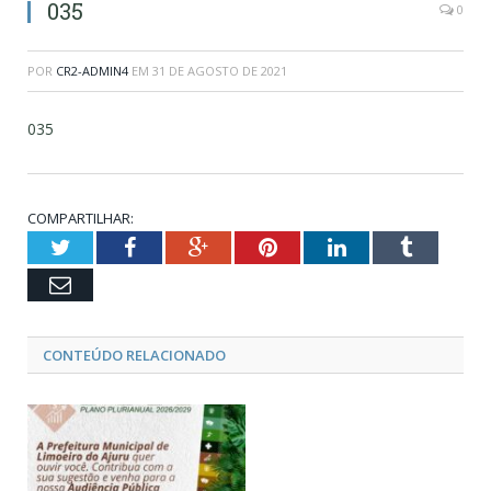
035
0
POR
CR2-ADMIN4
EM
31 DE AGOSTO DE 2021
035
COMPARTILHAR:
Twitter
Facebook
Google+
Pinterest
LinkedIn
Tumblr
Email
CONTEÚDO RELACIONADO