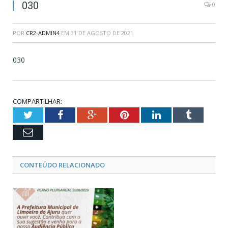
030
0
POR
CR2-ADMIN4
EM
31 DE AGOSTO DE 2021
030
COMPARTILHAR:
Twitter
Facebook
Google+
Pinterest
LinkedIn
Tumblr
Email
CONTEÚDO RELACIONADO