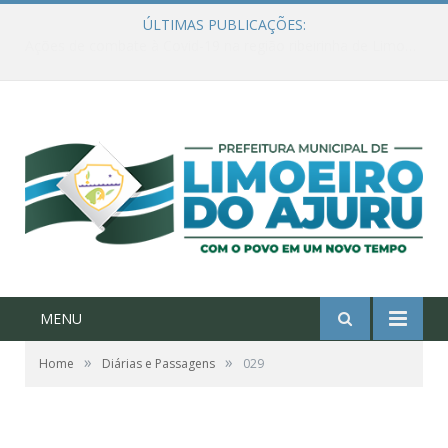
ÚLTIMAS PUBLICAÇÕES:
Ações de combate à Covid-19 na região ribeirinha de Limoeiro do Ajuru continuam
MENU
»
»
Home
Diárias e Passagens
029