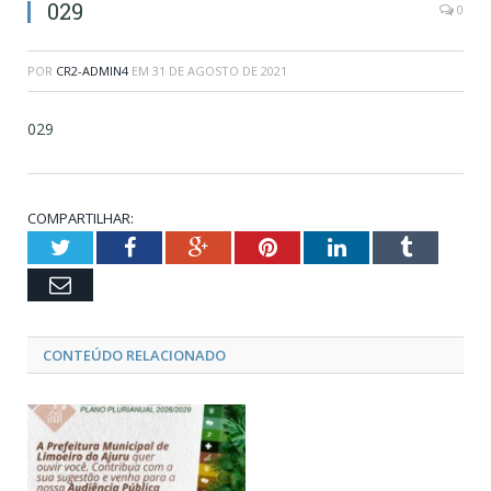
029
0
POR
CR2-ADMIN4
EM
31 DE AGOSTO DE 2021
029
COMPARTILHAR:
Twitter
Facebook
Google+
Pinterest
LinkedIn
Tumblr
Email
CONTEÚDO RELACIONADO