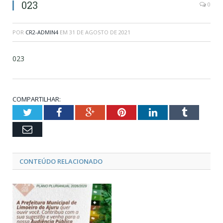
023
0
POR
CR2-ADMIN4
EM
31 DE AGOSTO DE 2021
023
COMPARTILHAR:
Twitter
Facebook
Google+
Pinterest
LinkedIn
Tumblr
Email
CONTEÚDO RELACIONADO