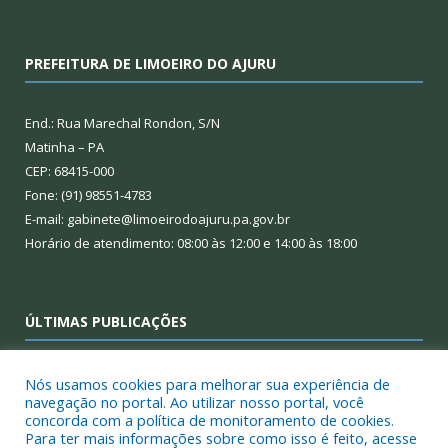
PREFEITURA DE LIMOEIRO DO AJURU
End.: Rua Marechal Rondon, S/N
Matinha – PA
CEP: 68415-000
Fone: (91) 98551-4783
E-mail: gabinete@limoeirodoajuru.pa.gov.br
Horário de atendimento: 08:00 às 12:00 e 14:00 às 18:00
ÚLTIMAS PUBLICAÇÕES
Consulta Pública – PPA 2026–2029 – Limoeiro do Ajuru/PA
Nós usamos cookies para melhorar sua experiência de
navegação no portal. Ao utilizar nosso portal, você
concorda com a política de monitoramento de cookies.
Regimento Interno da 13ª Conferência Municipal de Assistência
Para ter mais informações sobre como isso é feito, acesse
Social de Limoeiro do Ajuru