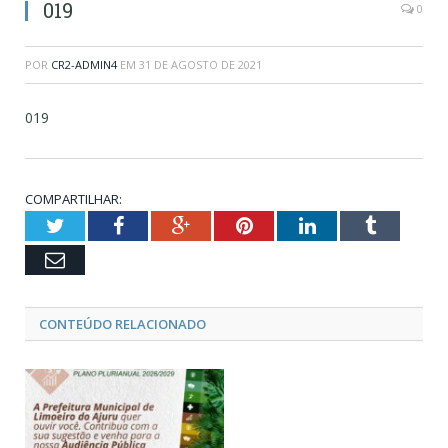
019
0
POR
CR2-ADMIN4
EM
31 DE AGOSTO DE 2021
019
COMPARTILHAR:
Twitter
Facebook
Google+
Pinterest
LinkedIn
Tumblr
Email
CONTEÚDO RELACIONADO