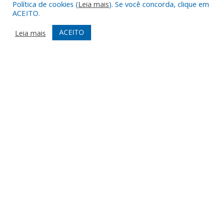
Política de cookies (
Leia mais
). Se você concorda, clique em
ACEITO.
3ª Conferência Municipal de Meio Ambiente
ACEITO
Leia mais
DESENVOLVIDO POR CR2
Muito mais que
criar site
ou
sistema para prefeituras
!
Realizamos uma
assessoria
completa, onde garantimos em
contrato que todas as exigências das
leis de transparência
pública
serão atendidas.
Conheça o
PNTP
e o
Radar da Transparência Pública