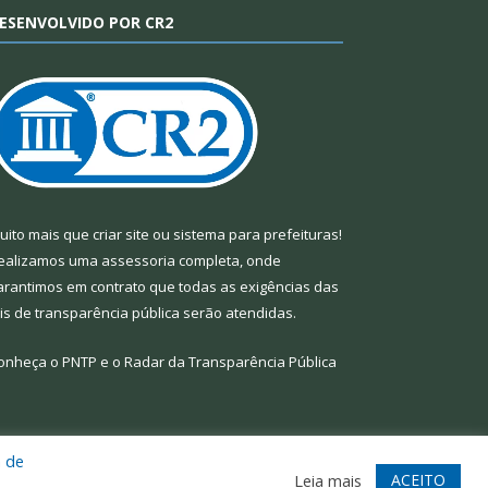
ESENVOLVIDO POR CR2
uito mais que
criar site
ou
sistema para prefeituras
!
ealizamos uma
assessoria
completa, onde
arantimos em contrato que todas as exigências das
eis de transparência pública
serão atendidas.
onheça o
PNTP
e o
Radar da Transparência Pública
a de
te
Acessar Área Administrativa
Acessar Webmail
ACEITO
Leia mais