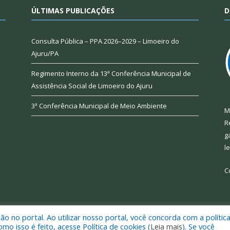
ÚLTIMAS PUBLICAÇÕES
D
Consulta Pública – PPA 2026–2029 – Limoeiro do
Ajuru/PA
Regimento Interno da 13ª Conferência Municipal de
Assistência Social de Limoeiro do Ajuru
3ª Conferência Municipal de Meio Ambiente
M
R
g
l
C
 no portal. Ao utilizar nosso portal, você concorda com a polític
 de Limoeiro do Ajuru.
Mapa do Si
 isso é feito, acesse Política de cookies (
Leia mais
). Se você