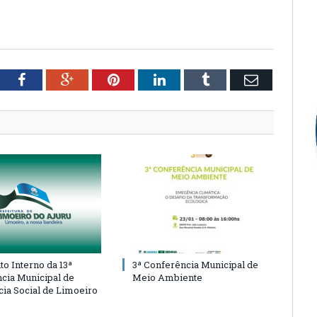
tter
Facebook
Google+
Pinterest
LinkedIn
Tumblr
Email
o Interno da 13ª
3ª Conferência Municipal de
cia Municipal de
Meio Ambiente
cia Social de Limoeiro