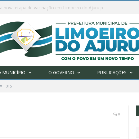
Ações de combate à Covid-19 na região ribeirinha de Limoeiro do Ajuru continuam
 MUNICÍPIO
O GOVERNO
PUBLICAÇÕES
»
015
0