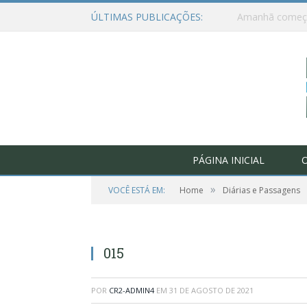
ÚLTIMAS PUBLICAÇÕES:
PÁGINA INICIAL
O
»
VOCÊ ESTÁ EM:
Home
Diárias e Passagens
015
POR
CR2-ADMIN4
EM
31 DE AGOSTO DE 2021