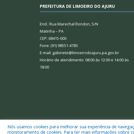
PREFEITURA DE LIMOEIRO DO AJURU
End.: Rua Marechal Rondon, S/N
Matinha – PA
CEP: 68415-000
Fone: (91) 98551-4783
E-mail: gabinete@limoeirodoajuru.pa.gov.br
Horário de atendimento: 08:00 às 12:00 e 14:00 às
18:00
Nós usamos cookies para melhorar sua experiência de navegação
Todos os direitos reservados a Prefeitura Municipal
monitoramento de cookies. Para ter mais informações sobre como