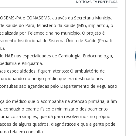
NOTÍCIAS
,
TV PREFEITURA
 COSEMS-PA e CONASEMS, através da Secretaria Municipal
de Saúde do Pará, Ministério da Saúde (MS), implantou, o
cializada por Telemedicina no município. O projeto é
imento Institucional do Sistema Único de Saúde (Proadi-
E).
 HAE nas especialidades de Cardiologia, Endocrinologia,
diatria e Psiquiatria.
sas especialidades, fiquem atentos: O ambulatório de
funcionando no antigo prédio que era destinado aos
consultas são agendadas pelo Departamento de Regulação
ença do médico que o acompanha na atenção primária, a fim
, conduzir o exame físico e minimizar o deslocamento
é uma coisa simples, que dá para resolvermos no próprio
ações de alguns quadros, diagnósticos e que a gente pode
 uma tela em consulta.