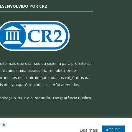
ESENVOLVIDO POR CR2
uito mais que
criar site
ou
sistema para prefeituras
!
ealizamos uma
assessoria
completa, onde
arantimos em contrato que todas as exigências das
eis de transparência pública
serão atendidas.
onheça o
PNTP
e o
Radar da Transparência Pública
a de
te
Acessar Área Administrativa
Acessar Webmail
ACEITO
Leia mais