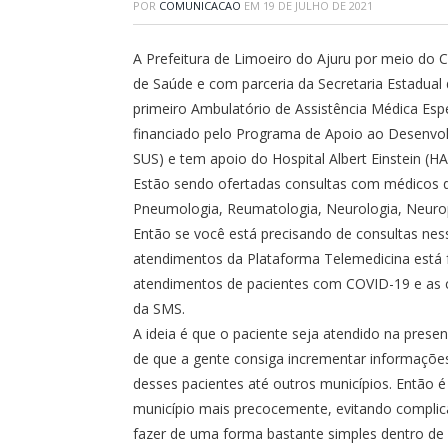
POR
COMUNICACAO
EM
19 DE JULHO DE 2021
A Prefeitura de Limoeiro do Ajuru por meio do
de Saúde e com parceria da Secretaria Estadual 
primeiro Ambulatório de Assistência Médica Espe
financiado pelo Programa de Apoio ao Desenvolv
SUS) e tem apoio do Hospital Albert Einstein (HA
Estão sendo ofertadas consultas com médicos do
Pneumologia, Reumatologia, Neurologia, Neurope
Então se você está precisando de consultas nes
atendimentos da Plataforma Telemedicina está 
atendimentos de pacientes com COVID-19 e as 
da SMS.
A ideia é que o paciente seja atendido na pres
de que a gente consiga incrementar informações
desses pacientes até outros municípios. Então 
município mais precocemente, evitando complic
fazer de uma forma bastante simples dentro de