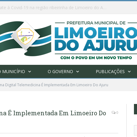
Ações de combate à Covid-19 na região ribeirinha de Limoeiro do Ajuru continuam
 MUNICÍPIO
O GOVERNO
PUBLICAÇÕES
ma Digital Telemedicina É Implementada Em Limoeiro Do Ajuru
ina É Implementada Em Limoeiro Do
0