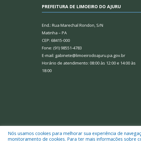
PREFEITURA DE LIMOEIRO DO AJURU
End.: Rua Marechal Rondon, S/N
Matinha – PA
CEP: 68415-000
Fone: (91) 98551-4783
E-mail: gabinete@limoeirodoajuru.pa.gov.br
Horário de atendimento: 08:00 às 12:00 e 14:00 às
18:00
Nós usamos cookies para melhorar sua experiência de navegação
Todos os direitos reservados a Prefeitura Municipal
monitoramento de cookies. Para ter mais informações sobre como