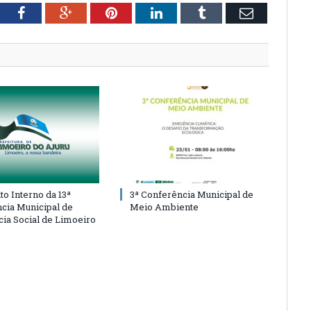
tter
Facebook
Google+
Pinterest
LinkedIn
Tumblr
Email
o Interno da 13ª
3ª Conferência Municipal de
cia Municipal de
Meio Ambiente
cia Social de Limoeiro