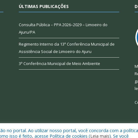
ÚLTIMAS PUBLICAÇÕES
D
Consulta Pública – PPA 2026–2029 – Limoeiro do
Ajuru/PA
Regimento Interno da 13ª Conferência Municipal de
Assistência Social de Limoeiro do Ajuru
3ª Conferência Municipal de Meio Ambiente
M
R
g
l
C
 no portal. Ao utilizar nosso portal, você concorda com a polític
 de Limoeiro do Ajuru.
Mapa do Si
 isso é feito, acesse Política de cookies (
Leia mais
). Se você