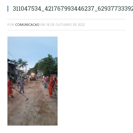
311047534_421767993446237_6293773339
POR
COMUNICACAO
EM
18 DE OUTUBRO DE 2022