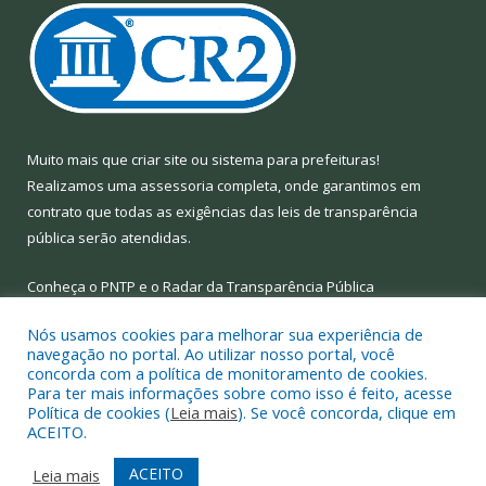
Muito mais que
criar site
ou
sistema para prefeituras
!
Realizamos uma
assessoria
completa, onde garantimos em
contrato que todas as exigências das
leis de transparência
pública
serão atendidas.
Conheça o
PNTP
e o
Radar da Transparência Pública
Nós usamos cookies para melhorar sua experiência de
navegação no portal. Ao utilizar nosso portal, você
concorda com a política de monitoramento de cookies.
Para ter mais informações sobre como isso é feito, acesse
Todos os direitos reservados a Prefeitura Municipal de Limoeiro
Política de cookies (
Leia mais
). Se você concorda, clique em
do Ajuru.
ACEITO.
Mapa do Site
Acessar Área Administrativa
ACEITO
Leia mais