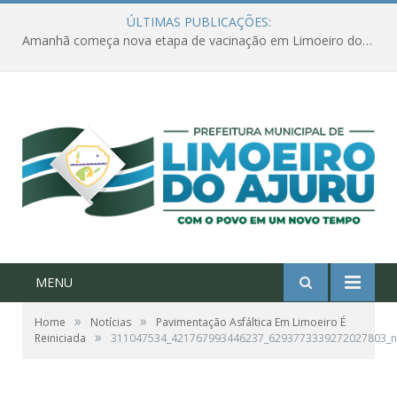
ÚLTIMAS PUBLICAÇÕES:
Amanhã começa nova etapa de vacinação em Limoeiro do Ajuru para idosos com 65 ou mais
MENU
»
»
Home
Notícias
Pavimentação Asfáltica Em Limoeiro É
»
Reiniciada
311047534_421767993446237_6293773339272027803_n