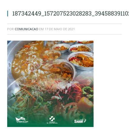
187342449_157207523028283_3945883911
POR
COMUNICACAO
EM
17 DE MAIO DE 2021