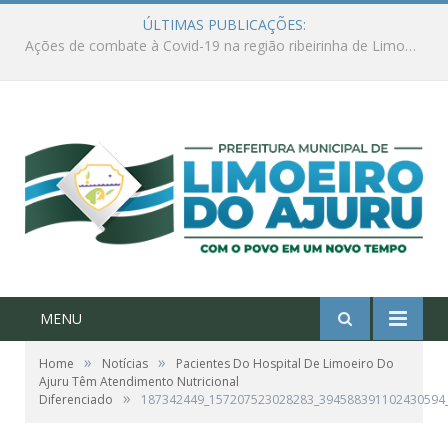
ÚLTIMAS PUBLICAÇÕES:
Ações de combate à Covid-19 na região ribeirinha de Limoeiro do Ajuru continuam
MENU
»
»
Home
Notícias
Pacientes Do Hospital De Limoeiro Do
Ajuru Têm Atendimento Nutricional
»
Diferenciado
187342449_157207523028283_394588391102430594