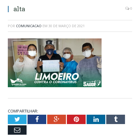
alta
0
POR
COMUNICACAO
EM
30 DE MARÇO DE 2021
COMPARTILHAR:
Twitter
Facebook
Google+
Pinterest
LinkedIn
Tumblr
Email