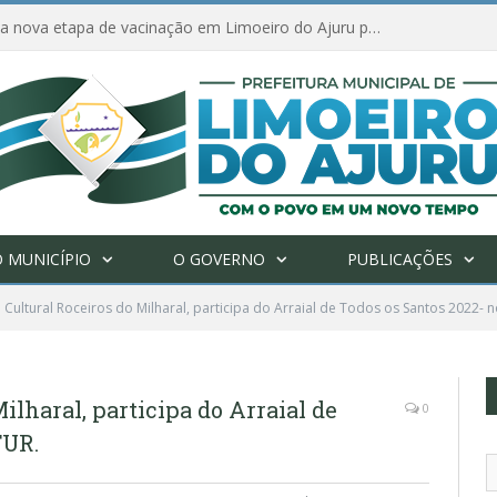
Amanhã começa nova etapa de vacinação em Limoeiro do Ajuru para idosos com 65 ou mais
 MUNICÍPIO
O GOVERNO
PUBLICAÇÕES
Cultural Roceiros do Milharal, participa do Arraial de Todos os Santos 2022- 
ilharal, participa do Arraial de
0
TUR.