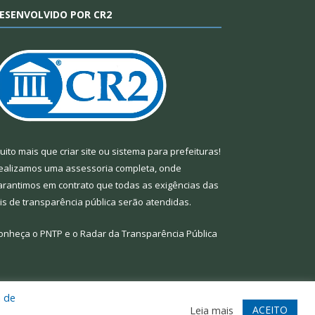
ESENVOLVIDO POR CR2
uito mais que
criar site
ou
sistema para prefeituras
!
ealizamos uma
assessoria
completa, onde
arantimos em contrato que todas as exigências das
eis de transparência pública
serão atendidas.
onheça o
PNTP
e o
Radar da Transparência Pública
a de
te
Acessar Área Administrativa
Acessar Webmail
ACEITO
Leia mais