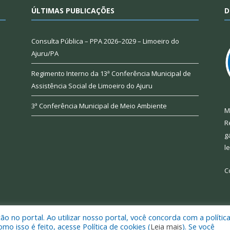
ÚLTIMAS PUBLICAÇÕES
D
Consulta Pública – PPA 2026–2029 – Limoeiro do
Ajuru/PA
Regimento Interno da 13ª Conferência Municipal de
Assistência Social de Limoeiro do Ajuru
3ª Conferência Municipal de Meio Ambiente
M
R
g
l
C
 no portal. Ao utilizar nosso portal, você concorda com a polític
 de Limoeiro do Ajuru.
Mapa do Si
 isso é feito, acesse Política de cookies (
Leia mais
). Se você