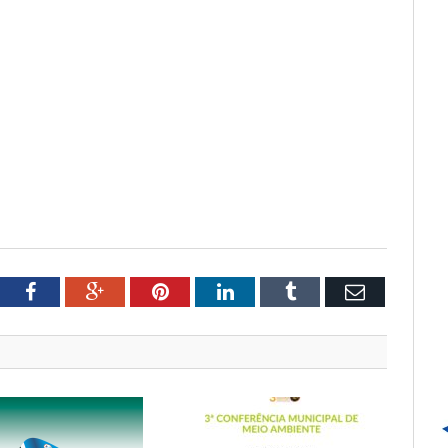
tter
Facebook
Google+
Pinterest
LinkedIn
Tumblr
Email