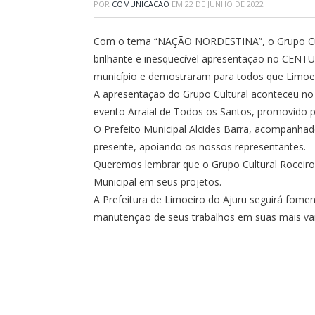
POR
COMUNICACAO
EM
22 DE JUNHO DE 2022
Com o tema “NAÇÃO NORDESTINA”, o Grupo Cultu
brilhante e inesquecível apresentação no CENTU
município e demostraram para todos que Limoeiro 
A apresentação do Grupo Cultural aconteceu no 
evento Arraial de Todos os Santos, promovido 
O Prefeito Municipal Alcides Barra, acompanhado
presente, apoiando os nossos representantes.
Queremos lembrar que o Grupo Cultural Roceiros
Municipal em seus projetos.
A Prefeitura de Limoeiro do Ajuru seguirá foment
manutenção de seus trabalhos em suas mais var