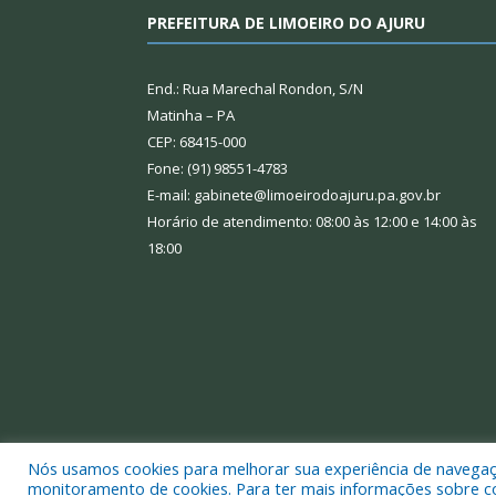
PREFEITURA DE LIMOEIRO DO AJURU
End.: Rua Marechal Rondon, S/N
Matinha – PA
CEP: 68415-000
Fone: (91) 98551-4783
E-mail: gabinete@limoeirodoajuru.pa.gov.br
Horário de atendimento: 08:00 às 12:00 e 14:00 às
18:00
Nós usamos cookies para melhorar sua experiência de navegação
Todos os direitos reservados a Prefeitura Municipal
monitoramento de cookies. Para ter mais informações sobre como