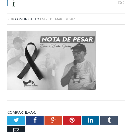
jj
0
POR
COMUNICACAO
EM
25 DE MAIO DE 2023
COMPARTILHAR:
Twitter
Facebook
Google+
Pinterest
LinkedIn
Tumblr
Email