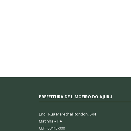
PREFEITURA DE LIMOEIRO DO AJURU
End.: Rua Marechal Rondon, S/N
Matinha – PA
CEP: 68415-000