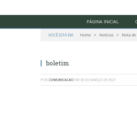
PÁGINA INICIAL
»
»
VOCÊ ESTÁ EM:
Home
Notícias
Nota de
boletim
POR
COMUNICACAO
EM
30 DE MARÇO DE 2021