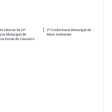
o Interno da 13ª
3ª Conferência Municipal de
cia Municipal de
Meio Ambiente
cia Social de Limoeiro