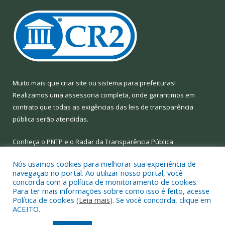
Muito mais que
criar site
ou
sistema para prefeituras
!
Realizamos uma
assessoria
completa, onde garantimos em
contrato que todas as exigências das
leis de transparência
pública
serão atendidas.
Conheça o
PNTP
e o
Radar da Transparência Pública
Nós usamos cookies para melhorar sua experiência de
navegação no portal. Ao utilizar nosso portal, você
concorda com a política de monitoramento de cookies.
Para ter mais informações sobre como isso é feito, acesse
Todos os direitos reservados a Prefeitura Municipal de Limoeiro
Política de cookies (
Leia mais
). Se você concorda, clique em
do Ajuru.
ACEITO.