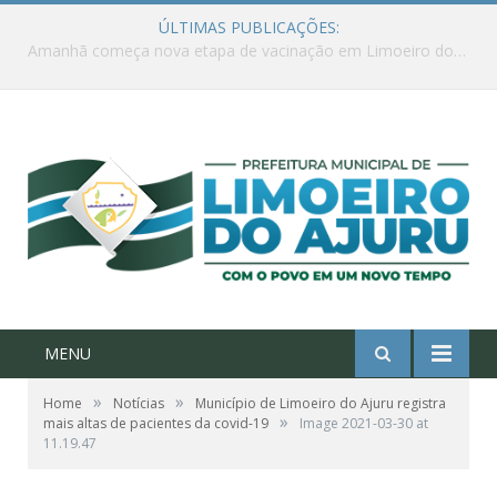
ÚLTIMAS PUBLICAÇÕES:
Ações de combate à Covid-19 na região ribeirinha de Limoeiro do Ajuru continuam
MENU
»
»
Home
Notícias
Município de Limoeiro do Ajuru registra
»
mais altas de pacientes da covid-19
Image 2021-03-30 at
11.19.47