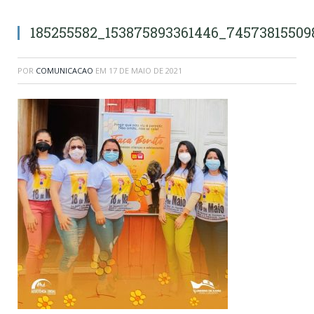
185255582_153875893361446_7457381550
POR
COMUNICACAO
EM
17 DE MAIO DE 2021