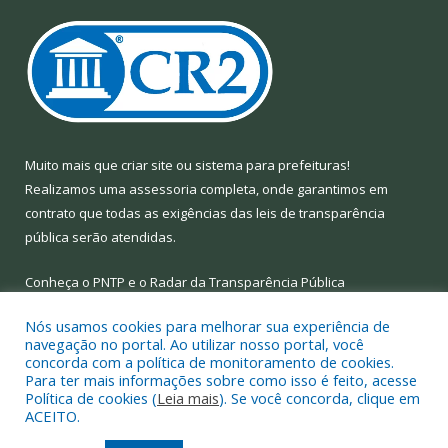
Muito mais que
criar site
ou
sistema para prefeituras
!
Realizamos uma
assessoria
completa, onde garantimos em
contrato que todas as exigências das
leis de transparência
pública
serão atendidas.
Conheça o
PNTP
e o
Radar da Transparência Pública
Nós usamos cookies para melhorar sua experiência de
navegação no portal. Ao utilizar nosso portal, você
concorda com a política de monitoramento de cookies.
Para ter mais informações sobre como isso é feito, acesse
Todos os direitos reservados a Prefeitura Municipal de Limoeiro
Política de cookies (
Leia mais
). Se você concorda, clique em
do Ajuru.
ACEITO.