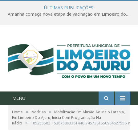
ÚLTIMAS PUBLICAÇÕES:
Amanhã começa nova etapa de vacinação em Limoeiro do Ajuru para idosos com 65 ou mais
MENU
»
»
Home
Notícias
Mobilização Em Alusão Ao Maio Laranja,
Em Limoeiro Do Ajuru, Inicia Com Programação Na
»
Rádio
185255582_153875893361446_7457381550984627556_n