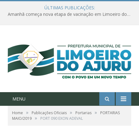
ÚLTIMAS PUBLICAÇÕES:
Amanhã começa nova etapa de vacinação em Limoeiro do Ajuru para idosos com 65 ou mais
MENU
»
»
»
Home
Publicações Oficiais
Portarias
PORTARIAS
»
MAIO/2019
PORT 090 EXON ADEVAL