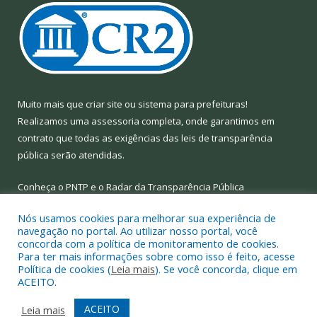
Muito mais que
criar site
ou
sistema para prefeituras
!
Realizamos uma
assessoria
completa, onde garantimos em
contrato que todas as exigências das
leis de transparência
pública
serão atendidas.
Conheça o
PNTP
e o
Radar da Transparência Pública
Nós usamos cookies para melhorar sua experiência de
navegação no portal. Ao utilizar nosso portal, você
concorda com a política de monitoramento de cookies.
Para ter mais informações sobre como isso é feito, acesse
Todos os direitos reservados a Prefeitura Municipal de Limoeiro
Política de cookies (
Leia mais
). Se você concorda, clique em
do Ajuru.
ACEITO.
Mapa do Site
Acessar Área Administrativa
ACEITO
Leia mais