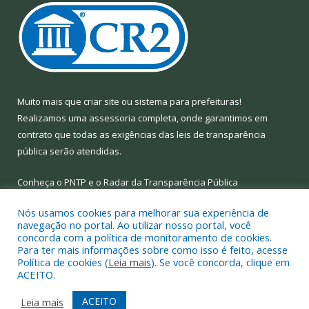
Muito mais que
criar site
ou
sistema para prefeituras
!
Realizamos uma
assessoria
completa, onde garantimos em
contrato que todas as exigências das
leis de transparência
pública
serão atendidas.
Conheça o
PNTP
e o
Radar da Transparência Pública
Nós usamos cookies para melhorar sua experiência de
navegação no portal. Ao utilizar nosso portal, você
concorda com a política de monitoramento de cookies.
Para ter mais informações sobre como isso é feito, acesse
Todos os direitos reservados a Prefeitura Municipal de Limoeiro
Política de cookies (
Leia mais
). Se você concorda, clique em
do Ajuru.
ACEITO.
Mapa do Site
Acessar Área Administrativa
ACEITO
Leia mais