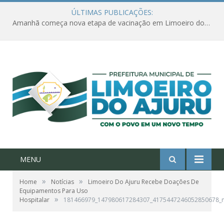
ÚLTIMAS PUBLICAÇÕES:
Amanhã começa nova etapa de vacinação em Limoeiro do Ajuru para idosos com 65 ou mais
MENU
»
»
Home
Notícias
Limoeiro Do Ajuru Recebe Doações De
Equipamentos Para Uso
»
Hospitalar
181466979_147980617284307_4175447246052850678_