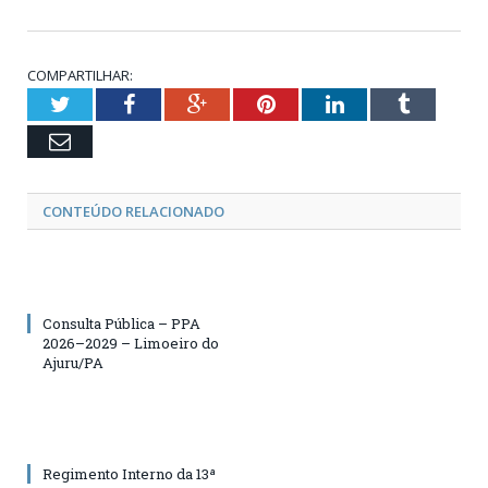
COMPARTILHAR:
Twitter
Facebook
Google+
Pinterest
LinkedIn
Tumblr
Email
CONTEÚDO RELACIONADO
Consulta Pública – PPA
2026–2029 – Limoeiro do
Ajuru/PA
Regimento Interno da 13ª