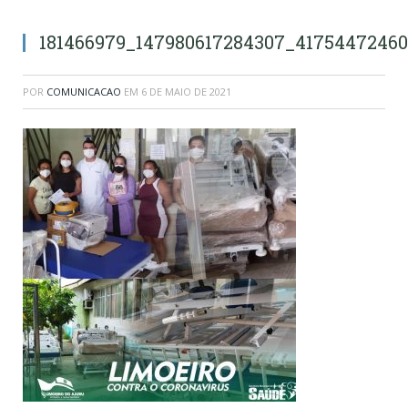
181466979_147980617284307_4175447246
POR
COMUNICACAO
EM
6 DE MAIO DE 2021