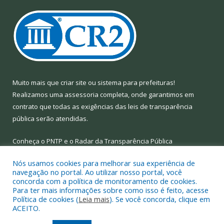
Muito mais que
criar site
ou
sistema para prefeituras
!
Realizamos uma
assessoria
completa, onde garantimos em
contrato que todas as exigências das
leis de transparência
pública
serão atendidas.
Conheça o
PNTP
e o
Radar da Transparência Pública
Nós usamos cookies para melhorar sua experiência de
navegação no portal. Ao utilizar nosso portal, você
concorda com a política de monitoramento de cookies.
Para ter mais informações sobre como isso é feito, acesse
Todos os direitos reservados a Prefeitura Municipal de Limoeiro
Política de cookies (
Leia mais
). Se você concorda, clique em
do Ajuru.
ACEITO.