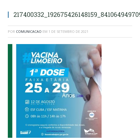
217400332_192675426148159_8410649497
POR
COMUNICACAO
EM
1 DE SETEMBRO DE 2021