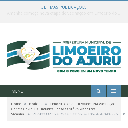
ÚLTIMAS PUBLICAÇÕES:
Ações de combate à Covid-19 na região ribeirinha de Limoeiro do Ajuru continuam
MENU
»
»
Home
Notícias
Limoeiro Do Ajuru Avança Na Vacinação
Contra Covid-19 E Imuniza Pessoas Até 25 Anos Esta
»
Semana.
217400332_192675426148159_8410649497090244653_n