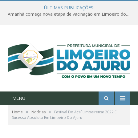
ÚLTIMAS PUBLICAÇÕES:
Ações de combate à Covid-19 na região ribeirinha de Limoeiro do Ajuru continuam
MENU
»
»
Home
Notícias
Festival Do Açaí Limoeirense 2022 É
Sucesso Absoluto Em Limoeiro Do Ajuru