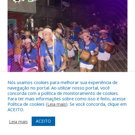
Nós usamos cookies para melhorar sua experiência de
navegação no portal. Ao utilizar nosso portal, você
concorda com a política de monitoramento de cookies.
Para ter mais informações sobre como isso é feito, acesse
Política de cookies (
Leia mais
). Se você concorda, clique em
ACEITO.
COMPARTILHAR:
ACEITO
Leia mais
Twitter
Facebook
Google+
Pinterest
LinkedIn
Tumblr
Email